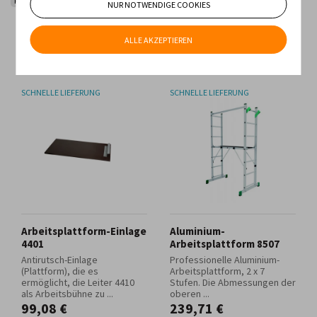
Plattformen, Stützen, Ständer
NUR NOTWENDIGE COOKIES
Geringster Preis
Höchster Preis
Neueste Produkte
ALLE AKZEPTIEREN
Älteste Produkte
SCHNELLE LIEFERUNG
SCHNELLE LIEFERUNG
Arbeitsplattform-Einlage
Aluminium-
4401
Arbeitsplattform 8507
Antirutsch-Einlage
Professionelle Aluminium-
(Plattform), die es
Arbeitsplattform, 2 x 7
ermöglicht, die Leiter 4410
Stufen. Die Abmessungen der
als Arbeitsbühne zu ...
oberen ...
99,08 €
239,71 €