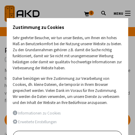
0
MENU
Zustimmung zu Cookies
Infozeile: +43 (0) 664 224 9028
Sehr geehrter Besucher, wir tun unser Bestes, um Ihnen ein hohes
Maß an Benutzerkomfort bei der Nutzung unserer Website zu bieten.
Plattformen, Stützen, Ständer
Zu den Grundannahmen gehören z.B. damit die Suche richtig
funktioniert, damit wir Sie nicht mit unangemessener Werbung
(2 Produkte)
belästigen oder damit wir qualitativ hochwertige Informationen zur
Verbesserung der Website haben.
Müssen Sie höher hinaus, etwas abstützen oder eine ebene Fläche
schaffen? In unserer Kategorie finden Sie eine große Auswahl an
Daher benötigen wir Ihre Zustimmung zur Verarbeitung von
Cookies, dh. kleine Dateien, die temporär in Ihrem Browser
hochwertigen Plattformen, Stützen und Podesten für
gespeichert werden. Vielen Dank im Voraus für Ihre Zustimmung.
verschiedene Anwendungen. Sehen Sie sich unser Angebot an und
Wir werden die Daten verwenden, um unsere Dienste zu verbessern
finden Sie die richtige Lösung für Ihre Bedürfnisse.
und den Inhalt der Website an Ihre Bedürfnisse anzupassen.
Informationen zu Cookies
FILTER
Erweiterte Einstellungen