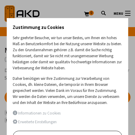
0
MENU
Zustimmung zu Cookies
Infozeile: +43 (0) 664 224 9028
Sehr geehrter Besucher, wir tun unser Bestes, um Ihnen ein hohes
Maß an Benutzerkomfort bei der Nutzung unserer Website zu bieten.
Mobile Patientenbadeliegen
Zu den Grundannahmen gehören z.B. damit die Suche richtig
funktioniert, damit wir Sie nicht mit unangemessener Werbung
(2 Produkte)
belästigen oder damit wir qualitativ hochwertige Informationen zur
Verbesserung der Website haben.
Duschliegen für das Gesundheits- und Pflegewesen, geeignet zur
Sicherstellung der Hygiene für Patienten.
Daher benötigen wir Ihre Zustimmung zur Verarbeitung von
Cookies, dh. kleine Dateien, die temporär in Ihrem Browser
gespeichert werden. Vielen Dank im Voraus für Ihre Zustimmung.
Wir werden die Daten verwenden, um unsere Dienste zu verbessern
FILTER
und den Inhalt der Website an Ihre Bedürfnisse anzupassen.
Untersuchungsbetten, Betten und Matratzen
Informationen zu Cookies
Mobile Patientenbadeliegen
Erweiterte Einstellungen
Geringster Preis
Höchster Preis
Neueste Produkte