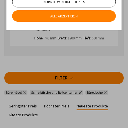
AUF LAGER
SCHNELLE LIEFERUNG
NUR NOTWENDIGE COOKIES
Universaltisch Stb 103
Traditionelle Tabelle basierend auf einem
geschlossenen Profilrahmen. Die Kunststoffenden der
ALLE AKZEPTIEREN
Beine sind ...
186,02 €
exkl. MwSt
Höhe:
740 mm
Breite:
1200 mm
Tiefe:
600 mm
FILTER
Büromöbel
Schreibtische und Rollcontainer
Bürotische
Geringster Preis
Höchster Preis
Neueste Produkte
Älteste Produkte