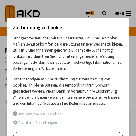
0
MENU
Zustimmung zu Cookies
Infozeile: +43 (0) 664 224 9028
Sehr geehrter Besucher, wir tun unser Bestes, um Ihnen ein hohes
Maß an Benutzerkomfort bei der Nutzung unserer Website zu bieten.
Bürotische
Zu den Grundannahmen gehören z.B. damit die Suche richtig
funktioniert, damit wir Sie nicht mit unangemessener Werbung
(34 Produkte)
belästigen oder damit wir qualitativ hochwertige Informationen zur
Verbesserung der Website haben.
Tische mit Metallgestell für verschiedene Arbeitsbereiche. Wir
bieten universelle Tische mit vier Metallbeinen und einer
Daher benötigen wir Ihre Zustimmung zur Verarbeitung von
Cookies, dh. kleine Dateien, die temporär in Ihrem Browser
Tischplatte an, die als Ess- oder Bürotische verwendet werden
gespeichert werden. Vielen Dank im Voraus für Ihre Zustimmung.
können. Bürotische mit oder ohne Schubladen, die mit
Wir werden die Daten verwenden, um unsere Dienste zu verbessern
Rollcontainern aus unserem Angebot ergänzt werden können.
und den Inhalt der Website an Ihre Bedürfnisse anzupassen.
Informationen zu Cookies
Bestseller in der Kategorie
Erweiterte Einstellungen
1.