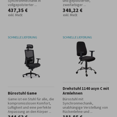
Synchronmechanik in
und gepolsterter,
vollgepolsterter ...
zweifarbiger ...
437,35 €
348,22 €
exkl. MwSt
exkl. MwSt
SCHNELLE LIEFERUNG
SCHNELLE LIEFERUNG
Drehstuhl 1140 asyn C mit
Bürostuhl Game
Armlehnen
Game ist ein Stuhl für alle, die
Bürostuhl mit
kompromisslosen Komfort,
Synchronmechanik,
Luftigkeit und eine perfekte
unabhängige Verstellung von
Anpassung an den Körper ...
Rückenlehne und ...
344,62 €
181,85 €