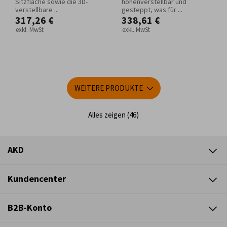
Sitzfläche sowie die 3D-
höhenverstellbar und
verstellbare ...
gesteppt, was für ...
317,26 €
338,61 €
exkl. MwSt
exkl. MwSt
WEITERE PRODUKTE
Alles zeigen (46)
AKD
Kundencenter
B2B-Konto