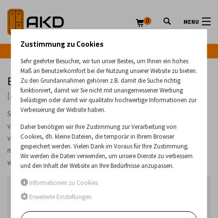
0
MENU
Zustimmung zu Cookies
Infozeile: +43 (0) 664 224 9028
Sehr geehrter Besucher, wir tun unser Bestes, um Ihnen ein hohes
Maß an Benutzerkomfort bei der Nutzung unserer Website zu bieten.
Bürostühle und Sessel
Zu den Grundannahmen gehören z.B. damit die Suche richtig
funktioniert, damit wir Sie nicht mit unangemessener Werbung
(46 Produkte)
belästigen oder damit wir qualitativ hochwertige Informationen zur
Verbesserung der Website haben.
Sessel und Stühle, die nicht nur für Büros, sondern für alle Arten
von Organisationen geeignet sind. Wir bieten Stühle mit
Daher benötigen wir Ihre Zustimmung zur Verarbeitung von
Cookies, dh. kleine Dateien, die temporär in Ihrem Browser
verschiedenen Untergestelltypen an, sowohl mit Rollen als auch
gespeichert werden. Vielen Dank im Voraus für Ihre Zustimmung.
mit Füßen. Die Polsterung der Stühle ist aus einem Musterbuch
Wir werden die Daten verwenden, um unsere Dienste zu verbessern
wählbar.
und den Inhalt der Website an Ihre Bedürfnisse anzupassen.
Informationen zu Cookies
Bestseller in der Kategorie
Erweiterte Einstellungen
1.