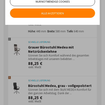
SCHNELLE LIEFERUNG
NUR NOTWENDIGE COOKIES
Bürostuhl Medea
Bürostuhl mit Netzrücken und Kunstlederkopfstütze.
Sitz mit atmungsaktivem Stoff bezogen. Wird mit
ALLE AKZEPTIEREN
festen Armlehnen ...
88,25 €
exkl. MwSt
Höhe:
440 mm
Breite:
580 mm
Tiefe:
640 mm
2.
SCHNELLE LIEFERUNG
Grauer Bürostuhl Medea mit
Netzrückenlehne
Gönnen Sie sich Komfort während des gesamten
Arbeitstages mit unserem beliebten ...
88,25 €
exkl. MwSt
3.
SCHNELLE LIEFERUNG
Bürostuhl Medea, grau - vollgepolstert
Gönnen Sie sich mit dem Stuhl MEDEA Komfort für
den ganzen Arbeitstag. Dank der ...
88,25 €
exkl. MwSt