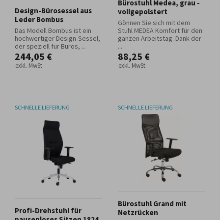
Bürostuhl Medea, grau -
Design-Bürosessel aus
vollgepolstert
Leder Bombus
Gönnen Sie sich mit dem
Das Modell Bombus ist ein
Stuhl MEDEA Komfort für den
hochwertiger Design-Sessel,
ganzen Arbeitstag. Dank der
der speziell für Büros, ...
...
244,05 €
88,25 €
exkl. MwSt
exkl. MwSt
SCHNELLE LIEFERUNG
SCHNELLE LIEFERUNG
Bürostuhl Grand mit
Profi-Drehstuhl für
Netzrücken
pausenloses Sitzen 1824