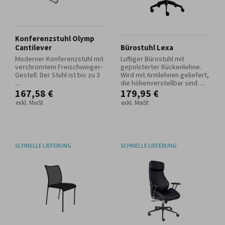
Konferenzstuhl Olymp
Cantilever
Bürostuhl Lexa
Moderner Konferenzstuhl mit
Luftiger Bürostuhl mit
verchromtem Freischwinger-
gepolsterter Rückenlehne.
Gestell. Der Stuhl ist bis zu 3
Wird mit Armlehnen geliefert,
...
die höhenverstellbar sind. ...
167,58 €
179,95 €
exkl. MwSt
exkl. MwSt
SCHNELLE LIEFERUNG
SCHNELLE LIEFERUNG